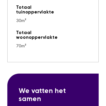
Totaal
tuinoppervlakte
30
m
²
Totaal
woonoppervlakte
70
m
²
We vatten het
samen