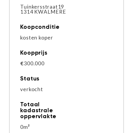
Tuinkersstraat
19
1314 KW
ALMERE
Koopconditie
kosten koper
Koopprijs
€
300.000
Status
verkocht
Totaal
kadastrale
oppervlakte
0
m
²