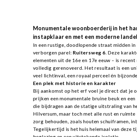
Monumentale woonboerderij in het har
instapklaar en met een moderne landel
In een rustige, doodlopende straat midden in
verborgen parel:
Ruitersweg 6
. Deze karak
elementen uit de 16e en 17e eeuw – is recent
volledig gerenoveerd. Het resultaat is een u
veel lichtinval, een royaal perceel én bijzon
Een plek met historie en karakter
Bij aankomst op het erf voel je direct dat je 
prijken een monumentale bruine beuk en een 
die bijdragen aan de statige uitstraling van h
Hilversum, maar toch met alle rust en ruimte i
zorg behouden, zoals houten schuiframen, inb
Tegelijkertijd is het huis helemaal van deze
beglazing en een uitstekende isolatie.