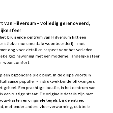
t van Hilversum – volledig gerenoveerd,
ijke sfeer
 het bruisende centrum van Hilversum ligt een
teristieke, monumentale woonboerderij – met
 met oog voor detail en respect voor het verleden
nieke gezinswoning met een moderne, landelijke sfeer,
der wooncomfort.
op een bijzondere plek bent. In de diepe voortuin
Italiaanse populier – indrukwekkende blikvangers
et geheel. Een prachtige locatie, in het centrum van
n een rustige straat. De originele details zijn met
ouwkasten en originele tegels bij de entree.
 tijd, met onder andere vloerverwarming, dubbele