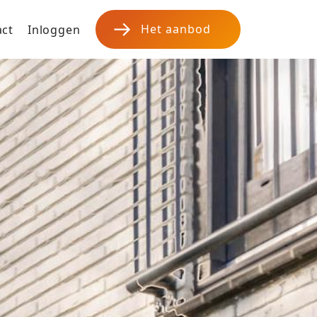
Het aanbod
act
Inloggen