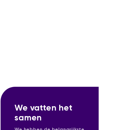
We vatten het
samen
We hebben de belangrijkste